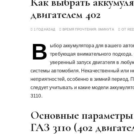
Как выбрать аккумуля
у
двигателем 402
1 ГОД НАЗАД
ВРЕМЯ ПРОЧТЕНИЯ:
0МИНУТА
ОТ
RE
В
ыбор аккумулятора для вашего автом
требующая внимательного подхода. 
уверенный запуск двигателя в любую
системы автомобиля. Некачественный или н
неприятностей, особенно в зимний период. 
следует учитывать и какие модели аккумуля
3110.
Основные параметры 
ГАЗ 3110 (402 двигате