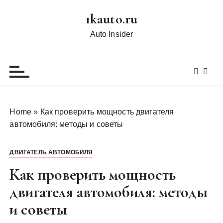
П
1kauto.ru
е
р
Auto Insider
е
й
т
и
к
с
Home
»
Как проверить мощность двигателя
о
автомобиля: методы и советы
д
е
ДВИГАТЕЛЬ АВТОМОБИЛЯ
р
ж
Как проверить мощность
и
двигателя автомобиля: методы
м
и советы
о
м