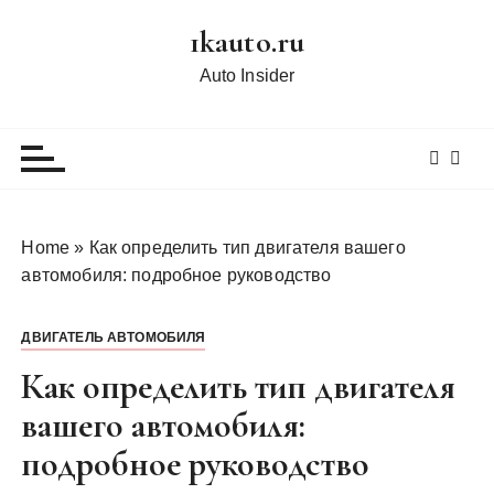
П
1kauto.ru
е
р
Auto Insider
е
й
т
и
к
с
Home
»
Как определить тип двигателя вашего
о
автомобиля: подробное руководство
д
е
ДВИГАТЕЛЬ АВТОМОБИЛЯ
р
ж
Как определить тип двигателя
и
вашего автомобиля:
м
подробное руководство
о
м