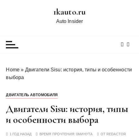
П
1kauto.ru
е
р
Auto Insider
е
й
т
и
к
с
Home
»
Двигатели Sisu: история, типы и особенности
о
выбора
д
е
ДВИГАТЕЛЬ АВТОМОБИЛЯ
р
ж
Двигатели Sisu: история, типы
и
и особенности выбора
м
о
1 ГОД НАЗАД
ВРЕМЯ ПРОЧТЕНИЯ:
0МИНУТА
ОТ
REDACTOR
м