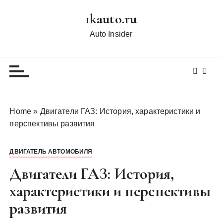
П
1kauto.ru
е
р
Auto Insider
е
й
т
и
к
с
Home
»
Двигатели ГАЗ: История, характеристики и
о
перспективы развития
д
е
ДВИГАТЕЛЬ АВТОМОБИЛЯ
р
ж
Двигатели ГАЗ: История,
и
характеристики и перспективы
м
развития
о
м