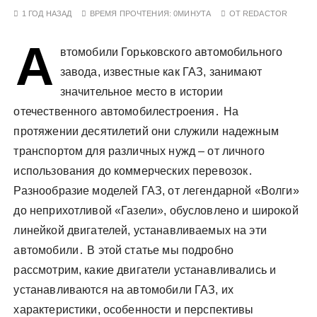
у
1 ГОД НАЗАД
ВРЕМЯ ПРОЧТЕНИЯ:
0МИНУТА
ОТ
REDACTOR
А
втомобили Горьковского автомобильного
завода, известные как ГАЗ, занимают
значительное место в истории
отечественного автомобилестроения․ На
протяжении десятилетий они служили надежным
транспортом для различных нужд – от личного
использования до коммерческих перевозок․
Разнообразие моделей ГАЗ, от легендарной «Волги»
до неприхотливой «Газели», обусловлено и широкой
линейкой двигателей, устанавливаемых на эти
автомобили․ В этой статье мы подробно
рассмотрим, какие двигатели устанавливались и
устанавливаются на автомобили ГАЗ, их
характеристики, особенности и перспективы