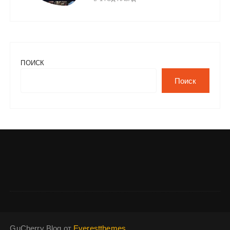
ПОИСК
Поиск
GuCherry Blog от
Everestthemes