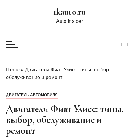
П
1kauto.ru
е
р
Auto Insider
е
й
т
и
к
с
Home
»
Двигатели Фиат Улисс: типы, выбор,
о
обслуживание и ремонт
д
е
ДВИГАТЕЛЬ АВТОМОБИЛЯ
р
ж
Двигатели Фиат Улисс: типы,
и
выбор, обслуживание и
м
ремонт
о
м