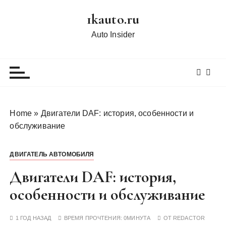
П
1kauto.ru
е
р
Auto Insider
е
й
т
и
к
с
Home
»
Двигатели DAF: история, особенности и
о
обслуживание
д
е
ДВИГАТЕЛЬ АВТОМОБИЛЯ
р
ж
Двигатели DAF: история,
и
особенности и обслуживание
м
о
1 ГОД НАЗАД
ВРЕМЯ ПРОЧТЕНИЯ:
0МИНУТА
ОТ
REDACTOR
м