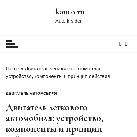
П
1kauto.ru
е
р
Auto Insider
е
й
т
и
к
с
Home
»
Двигатель легкового автомобиля:
о
устройство, компоненты и принцип действия
д
е
ДВИГАТЕЛЬ АВТОМОБИЛЯ
р
ж
Двигатель легкового
и
автомобиля: устройство,
м
компоненты и принцип
о
м