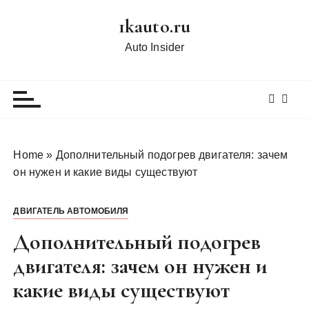
П
1kauto.ru
е
р
Auto Insider
е
й
т
и
к
с
Home
»
Дополнительный подогрев двигателя: зачем
о
он нужен и какие виды существуют
д
е
ДВИГАТЕЛЬ АВТОМОБИЛЯ
р
ж
Дополнительный подогрев
и
двигателя: зачем он нужен и
м
какие виды существуют
о
м