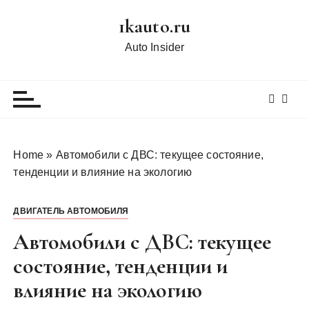
П
1kauto.ru
е
р
Auto Insider
е
й
т
и
к
с
Home
»
Автомобили с ДВС: текущее состояние,
о
тенденции и влияние на экологию
д
е
ДВИГАТЕЛЬ АВТОМОБИЛЯ
р
ж
Автомобили с ДВС: текущее
и
состояние, тенденции и
м
влияние на экологию
о
м