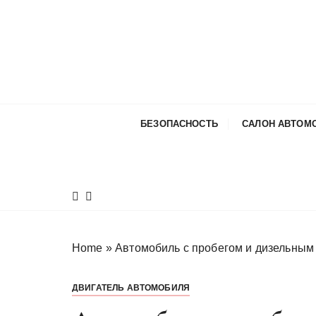
П
е
р
е
й
т
и
БЕЗОПАСНОСТЬ
САЛОН АВТОМ
к
с
о
д
е
р
ж
Home
»
Автомобиль с пробегом и дизельным
и
м
ДВИГАТЕЛЬ АВТОМОБИЛЯ
о
м