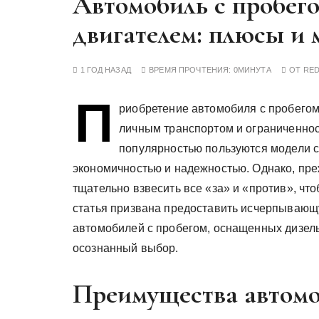
Автомобиль с пробег
у
двигателем: плюсы и
1 ГОД НАЗАД
ВРЕМЯ ПРОЧТЕНИЯ:
0МИНУТА
ОТ
RE
П
риобретение автомобиля с пробегом
личным транспортом и ограниченно
популярностью пользуются модели 
экономичностью и надежностью. Однако, пре
тщательно взвесить все «за» и «против», ч
статья призвана предоставить исчерпываю
автомобилей с пробегом, оснащенных дизель
осознанный выбор.
Преимущества автомо