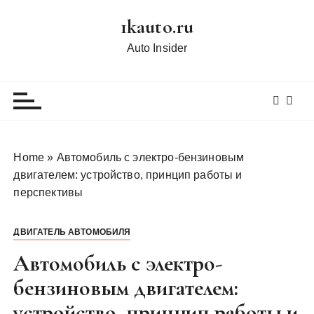
П
1kauto.ru
е
р
Auto Insider
е
й
т
и
к
с
Home
»
Автомобиль с электро-бензиновым
о
двигателем: устройство, принцип работы и
д
перспективы
е
р
ДВИГАТЕЛЬ АВТОМОБИЛЯ
ж
и
Автомобиль с электро-
м
бензиновым двигателем:
о
устройство, принцип работы и
м