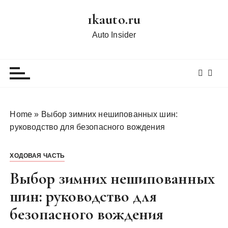
П
1kauto.ru
е
р
Auto Insider
е
й
т
и
к
с
Home
»
Выбор зимних нешипованных шин:
о
руководство для безопасного вождения
д
е
ХОДОВАЯ ЧАСТЬ
р
ж
Выбор зимних нешипованных
и
шин: руководство для
м
безопасного вождения
о
м