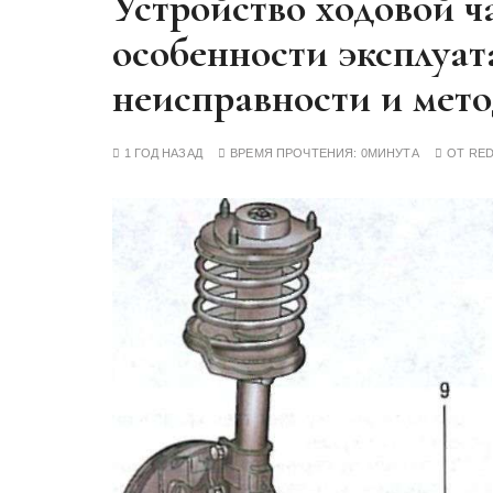
Устройство ходовой ча
у
особенности эксплуа
неисправности и мето
1 ГОД НАЗАД
ВРЕМЯ ПРОЧТЕНИЯ:
0МИНУТА
ОТ
RE