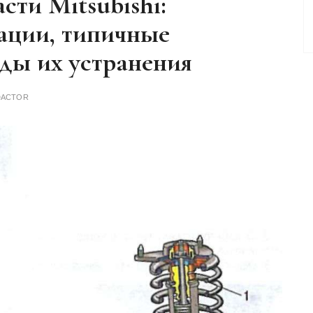
сти Mitsubishi:
тации, типичные
ды их устранения
DACTOR