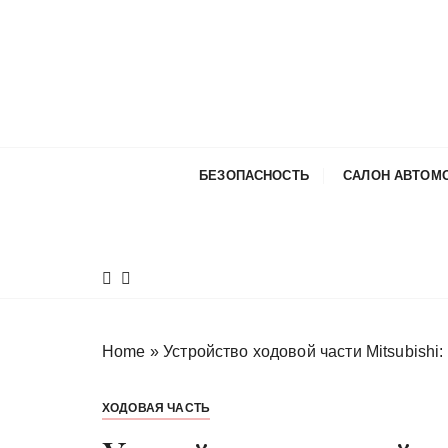
П
е
р
е
й
т
и
БЕЗОПАСНОСТЬ
САЛОН АВТОМ
к
с
о
д
е
р
ж
Home
»
Устройство ходовой части Mitsubishi
и
м
ХОДОВАЯ ЧАСТЬ
о
м