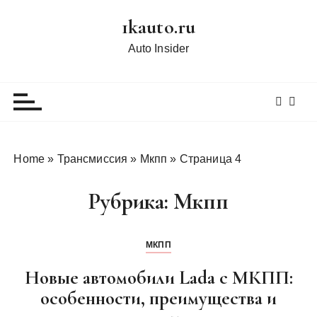
П
1kauto.ru
е
р
Auto Insider
е
й
т
и
к
с
Home
»
Трансмиссия
»
Мкпп
»
Страница 4
о
д
Рубрика:
Мкпп
е
р
ж
МКПП
и
Новые автомобили Lada с МКПП:
м
о
особенности, преимущества и
м