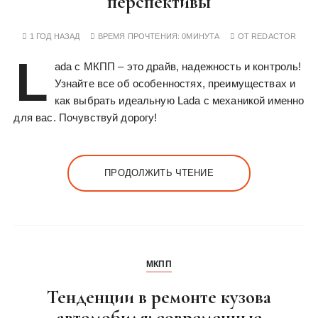
перспективы
у
1 ГОД НАЗАД
ВРЕМЯ ПРОЧТЕНИЯ:
0МИНУТА
ОТ
REDACTOR
L
ada с МКПП – это драйв, надежность и контроль!
Узнайте все об особенностях, преимуществах и
как выбрать идеальную Lada с механикой именно
для вас. Почувствуй дорогу!
ПРОДОЛЖИТЬ ЧТЕНИЕ
МКПП
Тенденции в ремонте кузова
автомобиля: современные