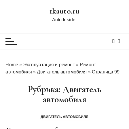
П
1kauto.ru
е
р
Auto Insider
е
й
т
и
к
с
Home
»
Эксплуатация и ремонт
»
Ремонт
о
автомобиля
»
Двигатель автомобиля
»
Страница 99
д
е
Рубрика:
Двигатель
р
автомобиля
ж
и
м
ДВИГАТЕЛЬ АВТОМОБИЛЯ
о
м