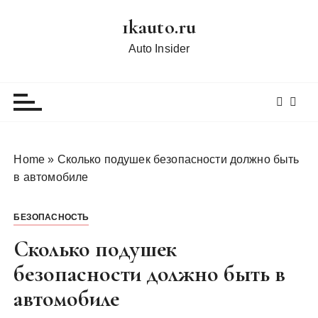
П
1kauto.ru
е
р
Auto Insider
е
й
т
и
к
с
Home
»
Сколько подушек безопасности должно быть
о
в автомобиле
д
е
БЕЗОПАСНОСТЬ
р
ж
Сколько подушек
и
безопасности должно быть в
м
автомобиле
о
м