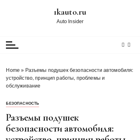
П
1kauto.ru
е
р
Auto Insider
е
й
т
и
к
с
Home
»
Разъемы подушек безопасности автомобиля:
о
устройство, принцип работы, проблемы и
д
обслуживание
е
р
БЕЗОПАСНОСТЬ
ж
и
Разъемы подушек
м
безопасности автомобиля:
о
устройство, принцип работы,
м