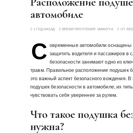
Расположение подуше
у
автомобиле
1 ГОД НАЗАД
ВРЕМЯ ПРОЧТЕНИЯ:
0МИНУТА
ОТ
RE
С
овременные автомобили оснащены м
защитить водителя и пассажиров в с
безопасности занимают одно из клю
травм. Правильное расположение подушек б
это важный аспект безопасного вождения. В
подушек безопасности в автомобиле, их типы
чувствовать себя увереннее за рулем.
Что такое подушка бе
нужна?