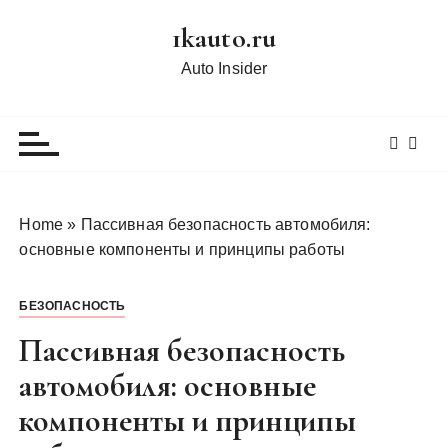
П
1kauto.ru
е
р
Auto Insider
е
й
т
и
к
с
Home
»
Пассивная безопасность автомобиля:
о
основные компоненты и принципы работы
д
е
БЕЗОПАСНОСТЬ
р
ж
Пассивная безопасность
и
автомобиля: основные
м
компоненты и принципы
о
м