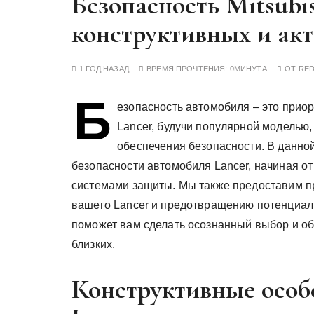
Безопасность Mitsubi
у
конструктивных и ак
1 ГОД НАЗАД
ВРЕМЯ ПРОЧТЕНИЯ:
0МИНУТА
ОТ
RE
Б
езопасность автомобиля – это приори
Lancer, будучи популярной моделью,
обеспечения безопасности. В данно
безопасности автомобиля Lancer, начиная о
системами защиты. Мы также предоставим п
вашего Lancer и предотвращению потенциал
поможет вам сделать осознанный выбор и об
близких.
Конструктивные особ